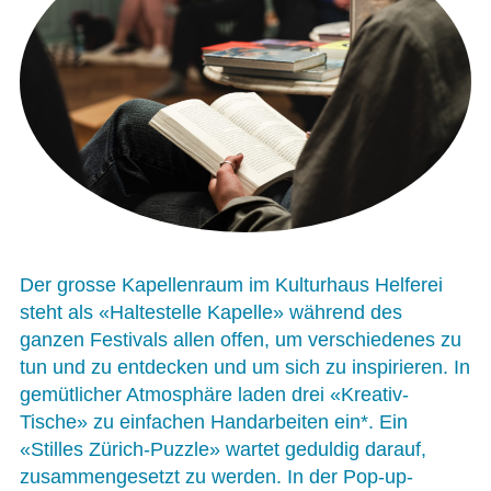
Der grosse Kapellenraum im Kulturhaus Helferei
steht als «Haltestelle Kapelle» während des
ganzen Festivals allen offen, um verschiedenes zu
tun und zu entdecken und um sich zu inspirieren. In
gemütlicher Atmosphäre laden drei «Kreativ-
Tische» zu einfachen Handarbeiten ein*. Ein
«Stilles Zürich-Puzzle» wartet geduldig darauf,
zusammengesetzt zu werden. In der Pop-up-